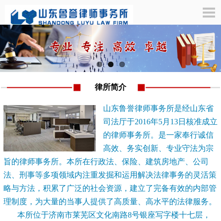
律所简介
山东鲁誉律师事务所是经山东省
司法厅于2016年5月13日核准成立
的律师事务所。是一家奉行诚信
高效、务实创新、专业守法为宗
旨的律师事务所。本所在行政法、保险、建筑房地产、公司
法、刑事等多项领域内注重发掘和运用解决法律事务的灵活策
略与方法，积累了广泛的社会资源，建立了完备有效的内部管
理制度，为大量的当事人提供了高质量、高水平的法律服务。
本所位于济南市莱芜区文化南路8号银座写字楼十七层，