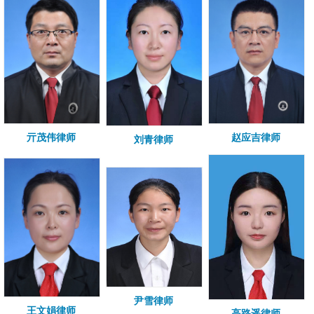
亓茂伟律师
赵应吉律师
刘青律师
尹雪律师
王文娟律师
高路遥律师