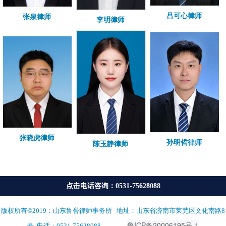
吕可心律师
张泉律师
李明律师
张晓虎律师
孙明哲律师
陈玉静律师
点击电话咨询：0531-75628088
版权所有©2019：山东鲁誉律师事务所 地址：山东省济南市莱芜区文化南路8
鲁ICP备20006195号-1
备案号:
号 电话：0531-75628088