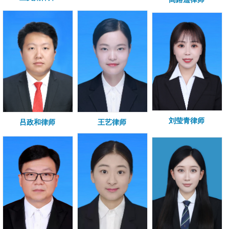
刘莹青律师
吕政和律师
王艺律师