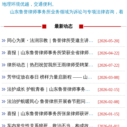
地理环境优越，交通便利。
山东鲁誉律师事务所业务领域为诉讼与专项法律咨询，着
重公司法律业务及经...
[查看详情]
最新动态
同心为莱・法润宗教｜鲁誉律所受邀主讲宗教政策法规大讲堂
[2026-05-20]
喜报｜山东鲁誉律师事务所荣获全省律师行业公益法律服务通报表扬
[2026-04-22]
律所动态｜热烈祝贺我所王雨律师受聘莱芜区法院特约人员
[2026-07-22]
芳华绽放在春日 榜样力量启新程 —— 山东鲁誉律所联合民革基层委举办 “三八” 妇女节励志报告会
[2026-03-08]
法护成长 护航青春｜山东鲁誉律师事务所走进社区开展未成年人法治宣讲
[2026-02-15]
法治护航暖民心 鲁誉律所开展春节慰问暨普法下乡活动
[2026-02-08]
喜报｜山东鲁誉律师事务所张泉律师获评全省律师行业第一批 “四好” 党员
[2026-01-15]
车内发生性关系猝死，救治不当，构成故意杀人罪
[2026-01-01]