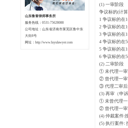
(1) 一审阶段
争议标的(计算
山东鲁誉律师事务所
1 争议标的在
服务热线：0531-75628088
2 争议标的在
公司地址：山东省济南市莱芜区鲁中东
3 争议标的在
大街8号
4 争议标的在5
网址：http://www.luyulawyer.com
5 争议标的在1
6 争议标的在5
(2) 二审阶段
① 未代理一
② 曾代理一
③ 代理二审
(3) 再审（申
① 未曾代理
② 曾代理一
(4) 仲裁案
(5) 执行