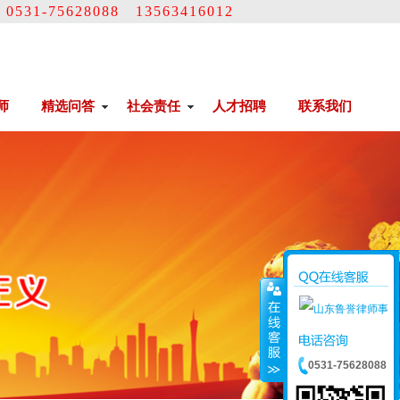
31-75628088 13563416012
师
精选问答
社会责任
人才招聘
联系我们
0531-75628088