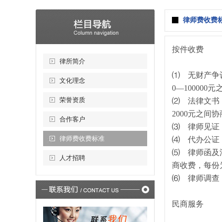
律师费收费
按件收费
律所简介
⑴ 无财产争
文化理念
0—10000
荣誉资质
⑵ 法律文书
2000元之间
合作客户
⑶ 律师见证
律师费收费标准
⑷ 代办公证：
⑸ 律师函及
人才招聘
商收费，每份为
⑹ 律师调查
民商服务