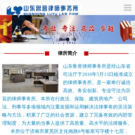
律所简介
山东鲁誉律师事务所是经山东省
司法厅于2016年5月13日核准成立
的律师事务所。是一家奉行诚信
高效、务实创新、专业守法为宗
旨的律师事务所。本所在行政法、保险、建筑房地产、公司
法、刑事等多项领域内注重发掘和运用解决法律事务的灵活策
略与方法，积累了广泛的社会资源，建立了完备有效的内部管
理制度，为大量的当事人提供了高质量、高水平的法律服务。
本所位于济南市莱芜区文化南路8号银座写字楼十七层，