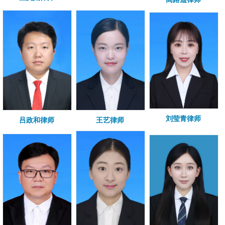
刘莹青律师
吕政和律师
王艺律师