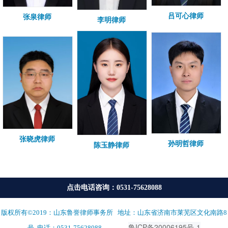
吕可心律师
张泉律师
李明律师
张晓虎律师
孙明哲律师
陈玉静律师
点击电话咨询：0531-75628088
版权所有©2019：山东鲁誉律师事务所 地址：山东省济南市莱芜区文化南路8
鲁ICP备20006195号-1
备案号:
号 电话：0531-75628088