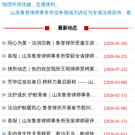
地理环境优越，交通便利。
山东鲁誉律师事务所业务领域为诉讼与专项法律咨询，着
重公司法律业务及经...
[查看详情]
最新动态
同心为莱・法润宗教｜鲁誉律所受邀主讲宗教政策法规大讲堂
[2026-05-20]
喜报｜山东鲁誉律师事务所荣获全省律师行业公益法律服务通报表扬
[2026-04-22]
律所动态｜热烈祝贺我所王雨律师受聘莱芜区法院特约人员
[2026-07-22]
芳华绽放在春日 榜样力量启新程 —— 山东鲁誉律所联合民革基层委举办 “三八” 妇女节励志报告会
[2026-03-08]
法护成长 护航青春｜山东鲁誉律师事务所走进社区开展未成年人法治宣讲
[2026-02-15]
法治护航暖民心 鲁誉律所开展春节慰问暨普法下乡活动
[2026-02-08]
喜报｜山东鲁誉律师事务所张泉律师获评全省律师行业第一批 “四好” 党员
[2026-01-15]
车内发生性关系猝死，救治不当，构成故意杀人罪
[2026-01-01]