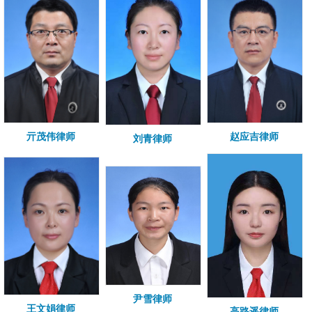
亓茂伟律师
赵应吉律师
刘青律师
尹雪律师
王文娟律师
高路遥律师