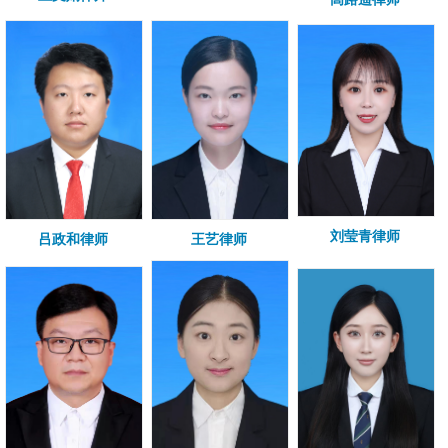
刘莹青律师
吕政和律师
王艺律师