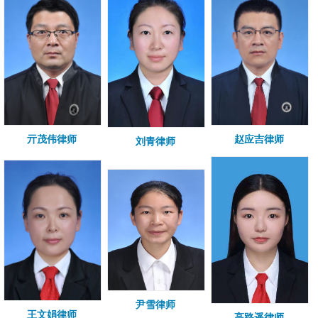
亓茂伟律师
赵应吉律师
刘青律师
尹雪律师
王文娟律师
高路遥律师