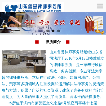
律所简介
山东鲁誉律师事务所是经山东省
司法厅于2016年5月13日核准成立
的律师事务所。是一家奉行诚信
高效、务实创新、专业守法为宗
旨的律师事务所。本所在行政法、保险、建筑房地产、公司
法、刑事等多项领域内注重发掘和运用解决法律事务的灵活策
略与方法，积累了广泛的社会资源，建立了完备有效的内部管
理制度，为大量的当事人提供了高质量、高水平的法律服务。
本所位于济南市莱芜区文化南路8号银座写字楼十七层，