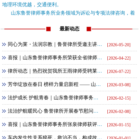
地理环境优越，交通便利。
山东鲁誉律师事务所业务领域为诉讼与专项法律咨询，着
重公司法律业务及经...
[查看详情]
最新动态
同心为莱・法润宗教｜鲁誉律所受邀主讲宗教政策法规大讲堂
[2026-05-20]
喜报｜山东鲁誉律师事务所荣获全省律师行业公益法律服务通报表扬
[2026-04-22]
律所动态｜热烈祝贺我所王雨律师受聘莱芜区法院特约人员
[2026-07-22]
芳华绽放在春日 榜样力量启新程 —— 山东鲁誉律所联合民革基层委举办 “三八” 妇女节励志报告会
[2026-03-08]
法护成长 护航青春｜山东鲁誉律师事务所走进社区开展未成年人法治宣讲
[2026-02-15]
法治护航暖民心 鲁誉律所开展春节慰问暨普法下乡活动
[2026-02-08]
喜报｜山东鲁誉律师事务所张泉律师获评全省律师行业第一批 “四好” 党员
[2026-01-15]
车内发生性关系猝死，救治不当，构成故意杀人罪
[2026-01-01]