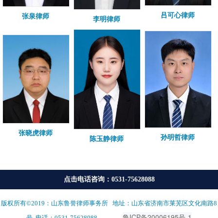
吕可心律师
张泉律师
李明律师
张晓虎律师
孙明哲律师
陈玉静律师
点击电话咨询：0531-75628088
版权所有©2019：山东鲁誉律师事务所 地址：山东省济南市莱芜区文化南路8
鲁ICP备20006195号-1
备案号:
号 电话：0531-75628088