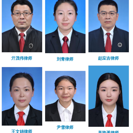
亓茂伟律师
赵应吉律师
刘青律师
尹雪律师
王文娟律师
高路遥律师