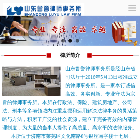
律所简介
山东鲁誉律师事务所是经山东省
司法厅于2016年5月13日核准成立
的律师事务所。是一家奉行诚信
高效、务实创新、专业守法为宗
旨的律师事务所。本所在行政法、保险、建筑房地产、公司
法、刑事等多项领域内注重发掘和运用解决法律事务的灵活策
略与方法，积累了广泛的社会资源，建立了完备有效的内部管
理制度，为大量的当事人提供了高质量、高水平的法律服务。
本所位于济南市莱芜区文化南路8号银座写字楼十七层，