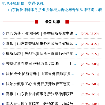
地理环境优越，交通便利。
山东鲁誉律师事务所业务领域为诉讼与专项法律咨询，着
重公司法律业务及经...
[查看详情]
最新动态
同心为莱・法润宗教｜鲁誉律所受邀主讲宗教政策法规大讲堂
[2026-05-20]
喜报｜山东鲁誉律师事务所荣获全省律师行业公益法律服务通报表扬
[2026-04-22]
律所动态｜热烈祝贺我所王雨律师受聘莱芜区法院特约人员
[2026-07-22]
芳华绽放在春日 榜样力量启新程 —— 山东鲁誉律所联合民革基层委举办 “三八” 妇女节励志报告会
[2026-03-08]
法护成长 护航青春｜山东鲁誉律师事务所走进社区开展未成年人法治宣讲
[2026-02-15]
法治护航暖民心 鲁誉律所开展春节慰问暨普法下乡活动
[2026-02-08]
喜报｜山东鲁誉律师事务所张泉律师获评全省律师行业第一批 “四好” 党员
[2026-01-15]
车内发生性关系猝死，救治不当，构成故意杀人罪
[2026-01-01]