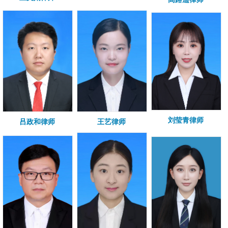
刘莹青律师
吕政和律师
王艺律师