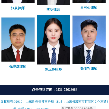
吕可心律师
张泉律师
李明律师
张晓虎律师
孙明哲律师
陈玉静律师
点击电话咨询：0531-75628088
版权所有©2019：山东鲁誉律师事务所 地址：山东省济南市莱芜区文化南路8
鲁ICP备20006195号-1
备案号:
号 电话：0531-75628088